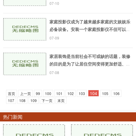
用于商业演示、教育培训等领域。但是，在
07-10
众多的投影仪品牌和型号中，如何选择一款
适合自己的
家庭投影仪成为了越来越多家庭的文娱娱乐
必备设备。安装一个家庭投影仪不但可以带
来更加震撼的视觉效果，还可以给我们带来
07-09
更加真实的视觉体验。对于那些初次购置投
影仪的朋友
家居装饰是当前社会不可或缺的话题，装修
的目的是为了让居住空间变得更加舒适、时
尚、美观。在家庭装修中，投影仪是一个越
07-08
来越受欢迎的配件。自从第一台投影机于
1980年推出以来
104
首页
上一页
99
100
101
102
103
105
106
107
108
109
下一页
末页
热门新闻